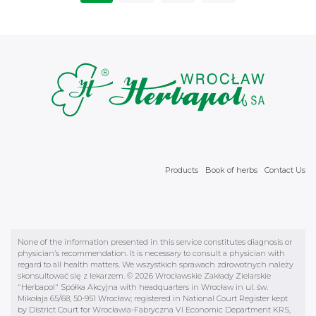
Products
Book of herbs
Contact Us
None of the information presented in this service constitutes diagnosis or
physician’s recommendation. It is necessary to consult a physician with
regard to all health matters. We wszystkich sprawach zdrowotnych należy
skonsultować się z lekarzem. © 2026 Wrocławskie Zakłady Zielarskie
"Herbapol" Spółka Akcyjna with headquarters in Wrocław in ul. św.
Mikołaja 65/68, 50-951 Wrocław; registered in National Court Register kept
by District Court for Wrocławia-Fabryczna VI Economic Department KRS,