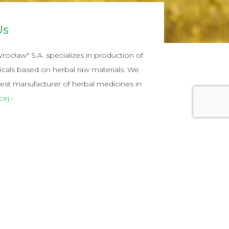
Us
ocław" S.A. specializes in production of
cals based on herbal raw materials. We
est manufacturer of herbal medicines in
cej ›
®
Raphacholin
forte
Lek stosuje się w niedostatecznym wydzi
żółci przez wątrobę i niestrawności, objaw
się wzdęciami, bólami brzucha, odbijanie
nudnościami, zaparciem oraz jako łagod
przeczyszczający.
Dowiedz się więcej