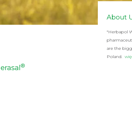
About 
"Herbapol Wr
pharmaceuti
are the bigg
Poland.
wię
®
emorol
morol® is a drug in the form of rectal
ppositories traditionally applied to alleviate
mplaints accompanying hemorrhoids.
Dowiedz się więcej