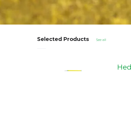
Selected Products
See all
H
applied in case of
He
cult expectoration of
su
iliary agent in
co
 airways and bronchi.