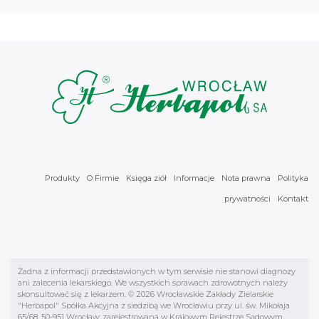
Produkty
O Firmie
Księga ziół
Informacje
Nota prawna
Polityka
prywatności
Kontakt
Żadna z informacji przedstawionych w tym serwisie nie stanowi diagnozy
ani zalecenia lekarskiego. We wszystkich sprawach zdrowotnych należy
skonsultować się z lekarzem. © 2026 Wrocławskie Zakłady Zielarskie
"Herbapol" Spółka Akcyjna z siedzibą we Wrocławiu przy ul. św. Mikołaja
65/68, 50-951 Wrocław; zarejestrowana w Krajowym Rejestrze Sądowym